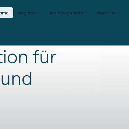
ome
Angebot
Marktsegmente
Über Uns
ion
für
und