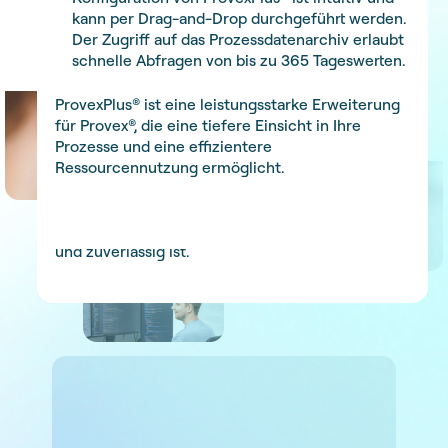
eine effiziente Fehlersuche ermöglicht – ein
kann per Drag-and-Drop durchgeführt werden.
Benutzerfreundliche Verwaltung
: Einfache
essenzielles Werkzeug bei der
Der Zugriff auf das Prozessdatenarchiv erlaubt
Steuerung des Alarmierungssystem und
Inbetriebsetzung und im Betrieb.
schnelle Abfragen von bis zu 365 Tageswerten.
benutzerdefinierte Verwaltung direkt über das
Erfolgsbilanz
: Mit über 1'000 Installationen in
Leitsystem Provex
®
.
verschiedensten Anwendungen unterstreicht
ProvexPlus® ist eine leistungsstarke Erweiterung
Provex® seine Flexibilität und Zuverlässigkeit in
für Provex®, die eine tiefere Einsicht in Ihre
ProvexAlarm® garantiert eine effektive und
jeder Grössenordnung.
Prozesse und eine effizientere
sichere Alarmierung, um die Betriebssicherheit
Ressourcennutzung ermöglicht.
und Reaktionsfähigkeit in kritischen Situationen
Provex® steht für eine fortschrittliche,
zu erhöhen.
kundenorientierte Leittechnik, die nicht nur
leistungsstark, sondern auch intuitiv bedienbar
und zuverlässig ist.