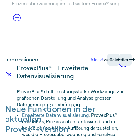
Prozessüberwachung im Leitsystem Provex® sorgt.
Impressionen
Alle
zurück
weiter
Provex® – Innovative
ProvexAlarm® – Zuverlässige
ProvexPlus® – Erweiterte
Prozessleitsystem Provex
Prozessleittechnik
Alarmierung
Datenvisualisierung
Provex® ist das Herzstück unserer
ProvexAlarm®, ein integraler Bestandteil des
ProvexPlus® stellt leistungsstarke Werkzeuge zur
Automatisierungsprojekte, speziell konzipiert für
Leitsystems Provex®, bietet ein umfassendes und
grafischen Darstellung und Analyse grosser
Anwendungen in Abwasserreinigungsanlagen,
redundantes Alarmierungssystem. Kontinuierlich
Datenmengen zur Verfügung.
Neue Funktionen in der
Wasserversorgungen, Kehrichtverwertung und
über 20 Jahre entwickelt, ist es ein bewährter
Erweiterte Datenvisualisierung
: ProvexPlus®
aktuellen
Industrieanlagen sowie komplexen
Bestandteil in den meisten Provex®-
erlaubt es, Prozessdaten umfassend und in
Notstromversorgungen.
Anwendungen.
Provex®-Version
beliebiger zeitlicher Auflösung darzustellen,
Kundenspezifische Anpassung
Direkte Alarmierung aus dem Leitsystem
was die Prozessüberwachung und -analyse
: Durch das
: