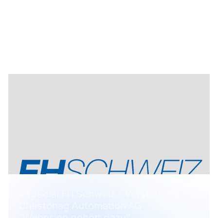
eSpecial FH Schweiz - Vorstellung
Chestonag Automation AG
"Wahnsinn gehört dazu"