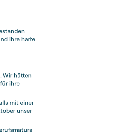
bestanden
nd ihre harte
. Wir hätten
für ihre
lls mit einer
ktober unser
Berufsmatura