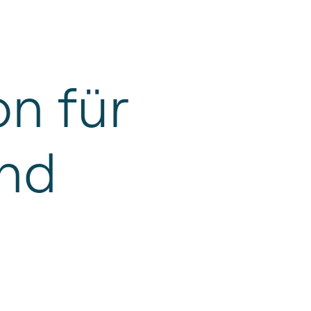
on
für
nd