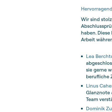
Hervorragend
Wir sind stol
Abschlussprü
haben. Diese
Arbeit währen
Lea Bercht
abgeschloss
sie gerne w
berufliche 
Linus Cahe
Glanznote a
Team verstä
Dominik Zu