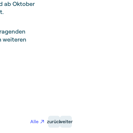
rd ab Oktober
t.
usragenden
m weiteren
Alle
zurück
weiter