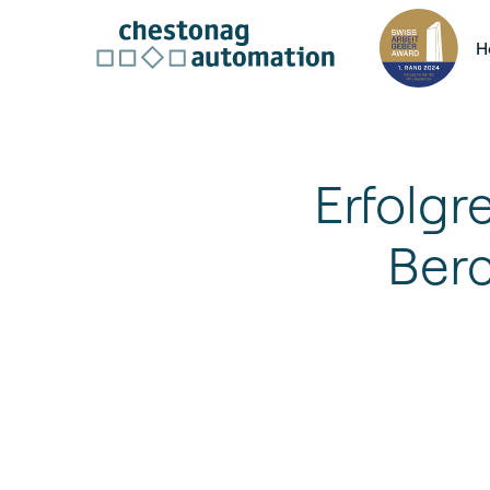
H
Erfolgr
Berc