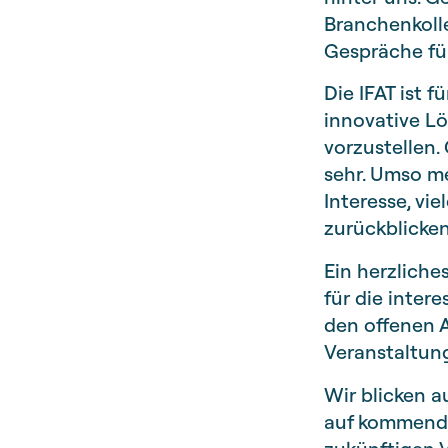
Branchenkoll
Gespräche fü
Die IFAT ist 
innovative L
vorzustellen.
sehr. Umso me
Interesse, vi
zurückblicken
Ein herzliche
für die inte
den offenen
Veranstaltung
Wir blicken a
auf kommende