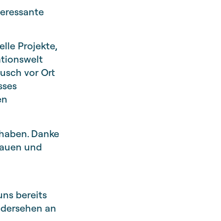
teressante
lle Projekte,
tionswelt
ausch vor Ort
sses
en
 haben. Danke
rauen und
uns bereits
edersehen an