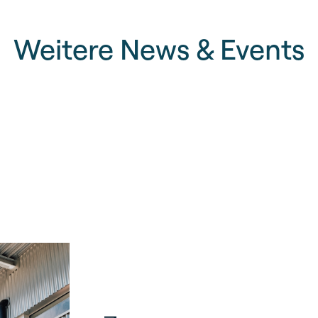
Weitere News & Events
Tag der offenen Tür b
Basel
Ein Blick hinter die Ku
moderner Abwasserrei
Basel.