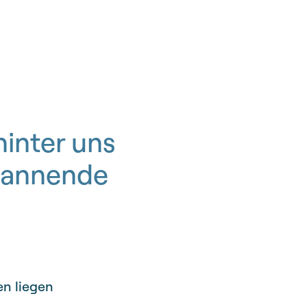
hinter uns
spannende
en liegen