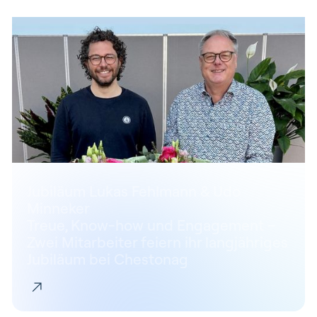
Jubiläum Lukas Fehlmann & Udo
Minneker
Treue, Know-how und Engagement –
Zwei Mitarbeiter feiern ihr langjähriges
Jubiläum bei Chestonag