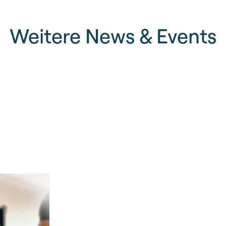
Weitere News & Events
Pensionierung Felix Bu
Am 31. Juli 2020 haben
Burkart nach 24 Jahren
Chestonag Automatio
Ruhestand verabschie