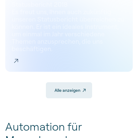
Statusbericht 2018
Es freut uns, Ihnen auch zukünftig
unseren Statusbericht überreichen zu
können. Er ist ein ideales Instrument,
um einmal im Jahr verschiedene
Themen anzusprechen, die uns
beschäftigen.
Alle anzeigen
Automation
für